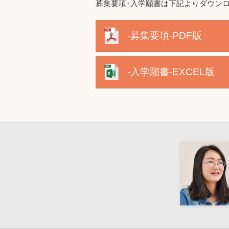
募集要項･入学願書は下記よりダウン
-募集要項-PDF版
-入学願書-EXCEL版