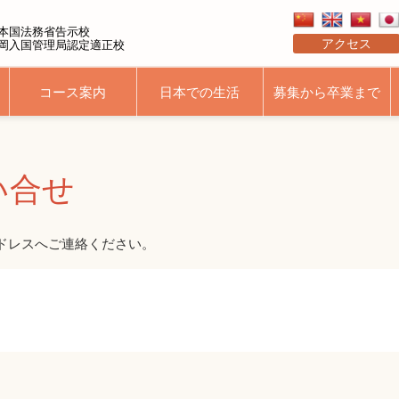
本国法務省告示校
アクセス
岡入国管理局認定適正校
コース案内
日本での生活
募集から卒業まで
ース
長期コース募集要項
周辺情報
ご挨拶
短期滞在コース
福岡ってどんなところ？
学院概要･アクセス
卒業までの流れ
EPA介護
い合せ
ドレスへご連絡ください。