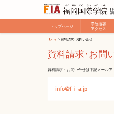
日
福
学院概要
トップページ
アクセス
Home
資料請求･お問い合せ
学生の一日
基本方針
長期コ
資料請求･お問
資料請求・お問い合せは下記メールア
info@f-i-a.jp